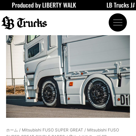
Produced by LIBERTY WALK
LB Trucks JAPAN
内
容
を
ス
キ
⑩
ッ
サ
プ
イ
ド
ス
テ
ッ
プ
9P
個
ホーム
/
Mitsubishi FUSO SUPER GREAT
/
Mitsubishi FUSO