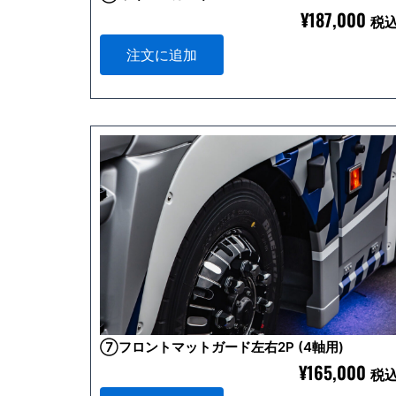
¥
187,000
税
注文に追加
⑦フロントマットガード左右2P (4軸用)
¥
165,000
税