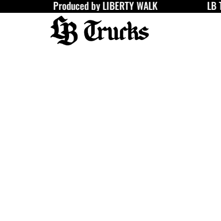
Produced by LIBERTY WALK
LB Truck
内
容
を
ス
キ
ッ
プ