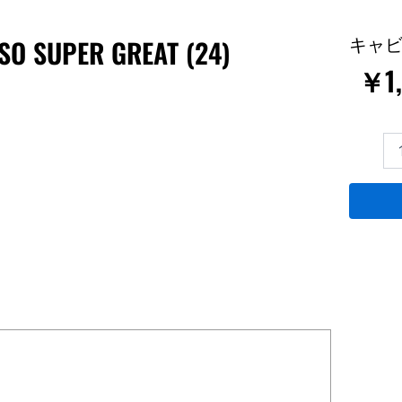
USO SUPER GREAT (24)
キャビ
￥1,
LB-
TRUCKS
Mitsubis
FUSO
SUPER
GREAT
(24)
個