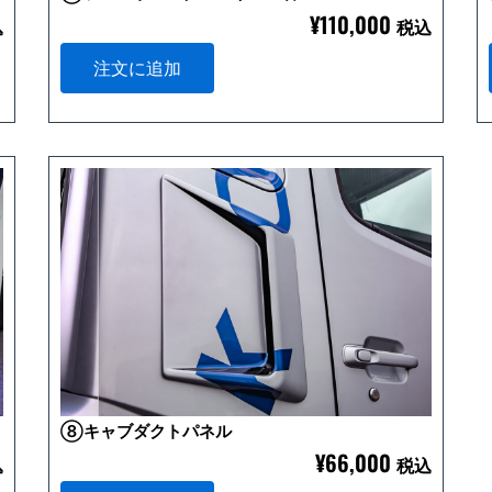
¥
110,000
込
税込
注文に追加
⑧キャブダクトパネル
¥
66,000
込
税込