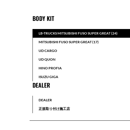
BODY KIT
LB-TRUCKS MITSUBISHI FUSO SUPER GREAT (24)
MITSUBISHI FUSO SUPER GREAT (17)
UD CARGO
UD QUON
HINO PROFIA
ISUZU GIGA
DEALER
DEALER
正規取り付け施工店