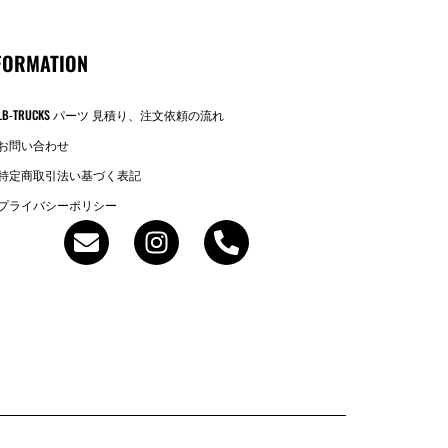
FORMATION
LB-TRUCKS パーツ 見積り、注文依頼の流れ
お問い合わせ
特定商取引法い基づく表記
プライバシーポリシー
E
I
P
n
n
h
v
s
o
e
t
n
l
a
e
o
g
-
p
r
a
e
a
l
m
t