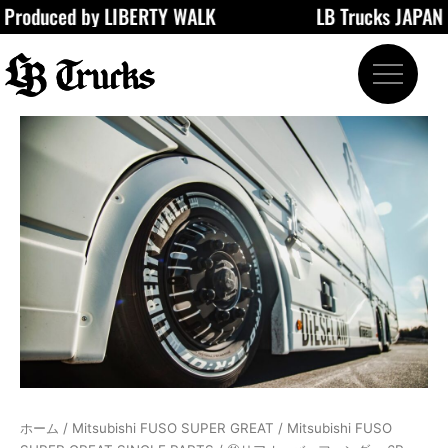
roduced by LIBERTY WALK
LB Trucks JAPAN
内
容
を
ス
キ
⑪
ッ
リ
プ
ア
オ
ー
バ
ー
フ
ェ
ン
ダ
ー
6P
個
ホーム
/
Mitsubishi FUSO SUPER GREAT
/
Mitsubishi FUSO