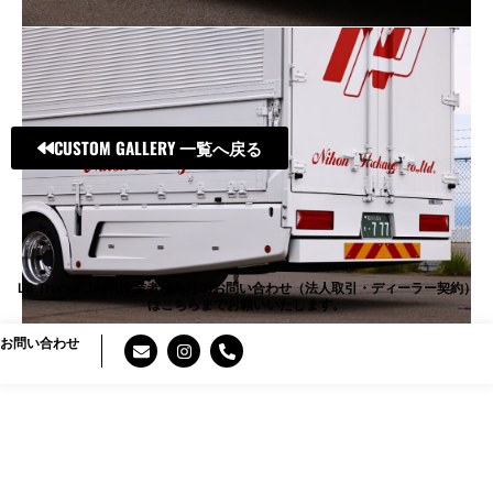
CUSTOM GALLERY 一覧へ戻る
LB Trucks JAPAN 業者様向けのお問い合わせ（法人取引・ディーラー契約）
はこちらまでお願いいたします。
E
I
P
お問い合わせ
n
n
h
v
s
o
e
t
n
l
a
e
o
g
-
p
r
a
e
a
l
m
t