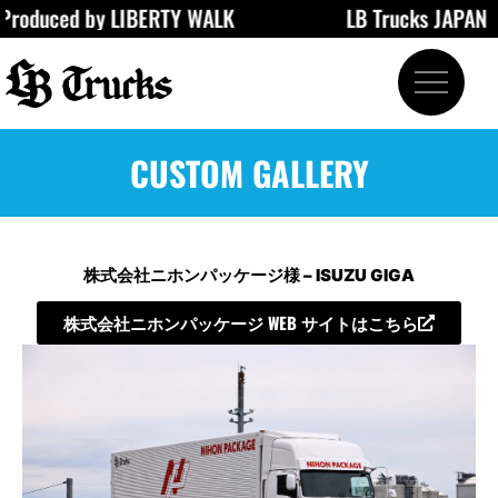
uced by LIBERTY WALK
LB Trucks JAPAN
内
容
を
ス
キ
ッ
CUSTOM GALLERY
プ
株式会社ニホンパッケージ様 – ISUZU GIGA
株式会社ニホンパッケージ WEB サイトはこちら