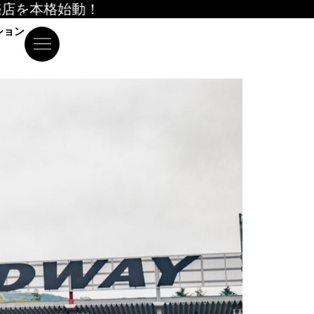
格始動！
ション