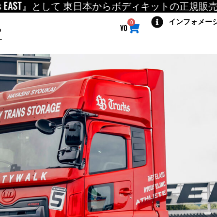
EAST』として 東日本からボディキットの正規販売店を本
インフォメー
Cart
0
¥
0