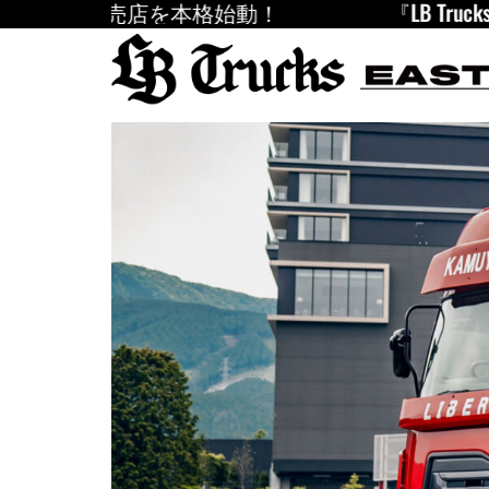
正規販売店を本格始動！
『LB Trucks 
内
容
を
ス
キ
ッ
プ