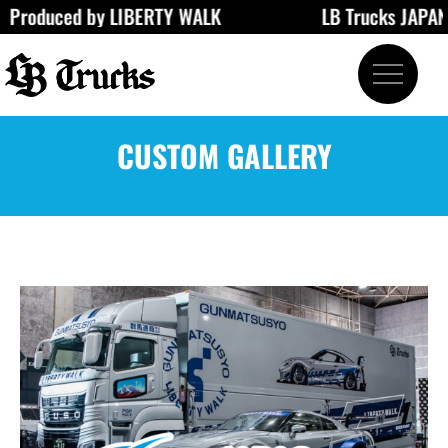
uced by LIBERTY WALK
LB Trucks JAPAN
内
容
を
ス
キ
ッ
CUSTOM GALLERY
プ