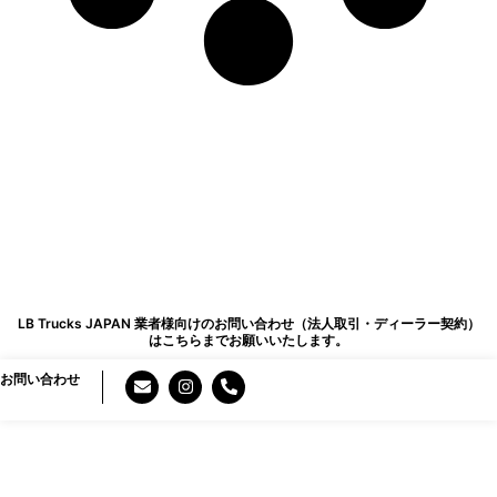
LB Trucks JAPAN 業者様向けのお問い合わせ（法人取引・ディーラー契約）
はこちらまでお願いいたします。
E
I
P
お問い合わせ
n
n
h
v
s
o
e
t
n
l
a
e
o
g
-
p
r
a
e
a
l